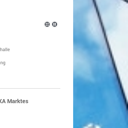
halle
ung
EKA Marktes