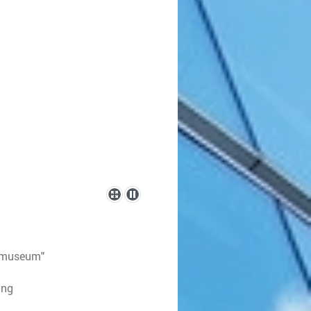
itmuseum"
ung